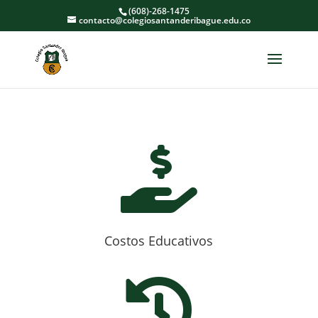
(608)-268-1475
contacto@colegiosantanderibague.edu.co

Costos Educativos
